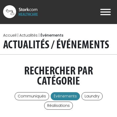
Skip to main content
Accueil
|
Actualités
|
Événements
ACTUALITÉS / ÉVÉNEMENTS
RECHERCHER PAR
CATÉGORIE
Communiqués
Événements
Laundry
Réalisations